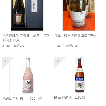
大吟醸純米 交響曲 蔵粋 720m
再生 純米吟醸無濾過720ｍｌ
l詰化粧箱入
3,850円
（税込み）
1,960円
（税込み）
7
8
國光 純米酒 1.8L詰
桃色にごり 桜 720ml詰