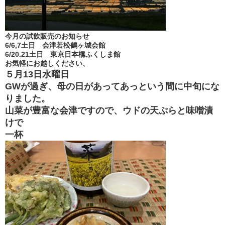
今月の試飲販売のお知らせ
6/6,7土日 会津若松鶴ヶ城会館
6/20.21土日 東京日本橋ふくしま館
お気軽にお越しください、
５月13日水曜日
GWが過ぎ、母の日があってあっという間に中旬にな
りました。
山菜が豊富な会津ですので、ウドの天ぷらと味噌漬
けで
一杯