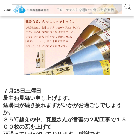
←
→
７月25
日土曜日
暑中お見舞い申し上げます。
猛暑日が続き疲れますがいかがお過ごしでしょう
か。
３５℃越えの中、瓦屋さんが雪害の２期工事で１５
００枚の瓦を上げて
頑張っていただいております。感謝です。