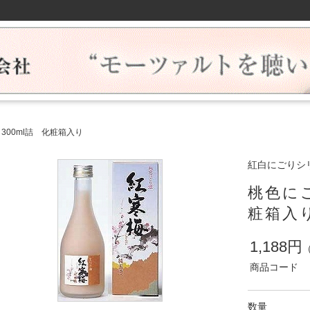
300ml詰 化粧箱入り
紅白にごりシ
桃色にご
粧箱入
1,188円
商品コード
数量