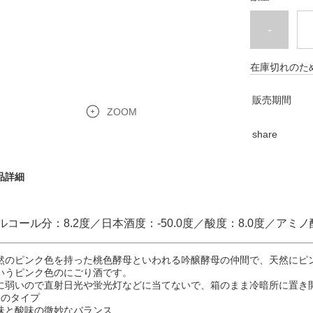
-
在庫切れのた
販売期間
ZOOM
share
品詳細
ルコール分：8.2度／日本酒度：-50.0度／酸度：8.0度／アミノ
然のピンク色を持った桃色酵母といわれる吟醸酵母の仲間で、天然にピ
いうピンク色のにごり酒です。
に弱いので直射日光や蛍光灯などに当てないで、箱のまま冷暗所に置き
味のタイプ
味と酸味の微妙なバランス