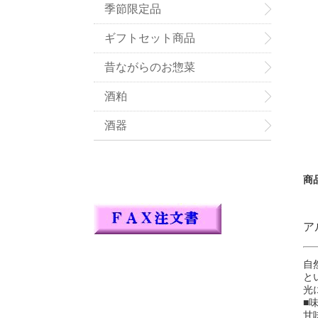
季節限定品
ギフトセット商品
昔ながらのお惣菜
酒粕
酒器
商
ア
自
と
光
■
甘